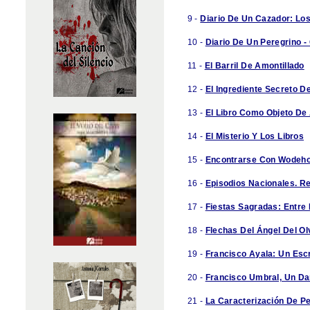
9 -
Diario De Un Cazador: Lo
10 -
Diario De Un Peregrino 
11 -
El Barril De Amontillado
12 -
El Ingrediente Secreto D
13 -
El Libro Como Objeto De
14 -
El Misterio Y Los Libros
15 -
Encontrarse Con Wodeh
16 -
Episodios Nacionales. R
17 -
Fiestas Sagradas: Entre
18 -
Flechas Del Ángel Del Ol
19 -
Francisco Ayala: Un Escr
20 -
Francisco Umbral, Un Da
21 -
La Caracterización De Pe