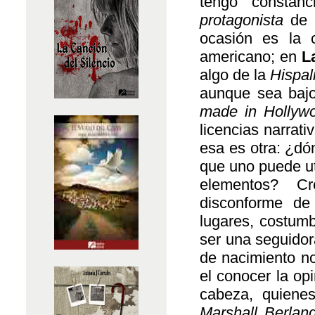
tengo constanc
protagonista
de 
ocasión es la c
americano; en
L
algo de la
Hispal
aunque sea bajo
made in Hollyw
licencias narrat
esa es otra: ¿dó
que uno puede uti
elementos? C
disconforme de
lugares, costumb
ser una seguidor
de nacimiento no
el conocer la op
cabeza, quiene
Marshall Berlan