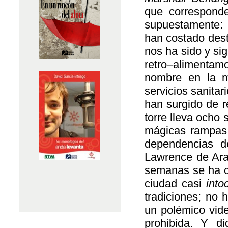
que correspon
supuestamente: 
han costado dest
nos ha sido y si
retro–alimenta
nombre en la m
servicios sanitar
han surgido de r
torre lleva ocho
mágicas rampas; 
dependencias d
Lawrence de Ara
semanas se ha co
ciudad casi
into
tradiciones; no 
un polémico vid
prohibida. Y di