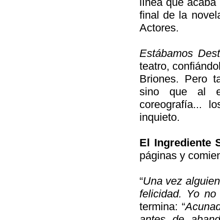
línea que acaba 
final de la nove
Actores.
Estábamos Dest
teatro, confiánd
Briones. Pero 
sino que al es
coreografía...
inquieto.
El Ingrediente 
páginas y comien
“
Una vez alguien
felicidad. Yo no
termina: “
Acunad
antes de aband