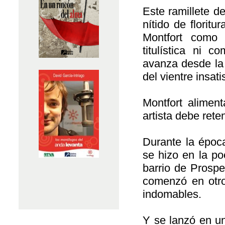
Este ramillete d
nítido de florit
Montfort como 
titulística ni 
avanza desde la
del vientre insa
Montfort alimen
artista debe rete
Durante la época
se hizo en la p
barrio de Prospe
comenzó en otro
indomables.
Y se lanzó en un