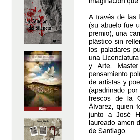
imaginación que 
A través de las 
(su abuelo fue 
premio), una car
plástico sin rel
los paladares p
una Licenciatur
y Arte, Mast
pensamiento polít
de artistas y po
(apadrinado por 
frescos de la C
Álvarez, quien fo
junto a José H
laureado amen de
de Santiago.