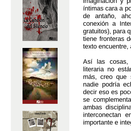
imaginación y p
íntimas cara a po
de antaño, ah
conexión a Int
gratuitos), para 
tiene fronteras 
texto encuentre, a
Así las cosas,
literaria no es
más, creo que s
nadie podría e
decir eso es poc
se complementa
ambas discipli
interconectan 
importante e inte