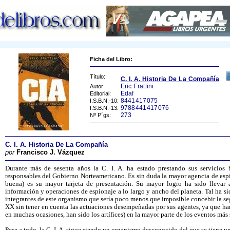
Ficha del Libro:
Título:
C. I. A. Historia De La Compañía
Eric Frattini
Autor:
Edaf
Editorial:
8441417075
I.S.B.N.-10:
9788441417076
I.S.B.N.-13:
273
Nº P´gs:
C. I. A. Historia De La Compañía
por
Francisco J. Vázquez
Durante más de sesenta años la C. I. A. ha estado prestando sus servicios 
responsables del Gobierno Norteamericano. Es sin duda la mayor agencia de esp
buena) es su mayor tarjeta de presentación. Su mayor logro ha sido llevar 
información y operaciones de espionaje a lo largo y ancho del planeta. Tal ha si
integrantes de este organismo que sería poco menos que imposible concebir la seg
XX sin tener en cuenta las actuaciones desempeñadas por sus agentes, ya que ha
en muchas ocasiones, han sido los artífices) en la mayor parte de los eventos más 