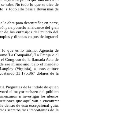
una vaga idea por lo que muchos leen
 se sabe. No todo lo que se dice de
to. Y todo ello pese a llevar más de
a la obra para desentrañar, en parte,
ró, para ponerlo al alcance del gran
or de los entresijos del mundo del
mples y directas en pos de lograr el
 o lo que es lo mismo, Agencia de
omo 'La Compañía', 'La Granja' o el
n el Congreso de la llamada Acta de
 de ese mismo año, bajo el mandato
Langley (Virginia), a unos quince
costando 33.175.867 dólares de la
til. Preguntas de la índole de quién
rovocó el mayor rechazo del público
omenzaron a investigar los abusos
uestiones que aquí van a encontrar
e dentro de esta excepcional guía.
icios secretos más importantes de la