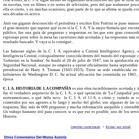
Pese a todo, la C. I. A. sigue siendo un organismo desconocido del que se tiene 
en novelas, ven en filmes o en series de televisión, pero del que realmente poco
ella es cierto, y en muchas ocasiones, gran parte de lo que se afirma se queda cor
seis décadas en activo.
Ante ese gigante desconocido el periodista y escritor Eric Frattini se puso manos 
el gran misterio que supone qué es en sí la C. I. A. Y la mejor fórmula que encont
público, fue una guía de preguntas y respuestas en las que este gran conoced
espionaje pone sobre la mesa las cuestiones más acertadas y las respuestas más si
resultado buscado. Y vaya si lo consigue...
Las famosas siglas de la C. I. A. equivalen a Central Intelligence Agency,
Inteligencia Central, coloquialmente conocida dentro del mundo del espionaje c
'Gobierno en la Sombra'. Se fundó el 26 de julio de 1947, tras la aprobación e
Seguridad Nacional, aunque no empieza a operar oficialmente hasta septiembre
presidencial de Harry S. Truman (1945-1953). Tiene su sede establecida en 
kilómetros de Washington D. C. Su actual ubicación fue construida en 1961, 
época.
C. I. A. HISTORIA DE LA COMPAÑÍA
es una obra increíblemente acertada y ú
fue el verdadero arquitecto de la C. I. A., o qué operación de 'La Compañía' p
norteamericano, o qué fallo tuvo la C. I. A. el 11-S, o cómo y cuándo se c
cometidos por sus agentes a lo largo y ancho del globo, son algunas de las c
respuesta. Hay más de 600 preguntas y mucha información asequible y entendibl
Un trabajo bastante útil para conocer, si es que eso es posible, uno de los serv
Historia.
Imprimir comentario
/
Enviar por email
Otros Comentarios Del Mismo Autor/a