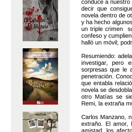
conduce a nuestro 
decir que consigue
novela dentro de ot
y ha hecho algunos 
un triple crimen s
confeso y cumplien
halló un móvil; pod
Resumiendo: adelan
investigar, pero
sorpresas que le a
penetración. Conoc
que entabla relaci
novela se desdobla:
otro Matías se si
Remi, la extraña mu
Carlos Manzano, n
extraño. El amor, 
amistad, los afecto