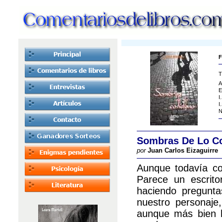
F
T
A
E
I
I
N
Sombras De Lo Co
por
Juan Carlos Eizaguirre
Aunque todavía co
Parece un escrito
haciendo pregunta
nuestro personaje
aunque más bien h