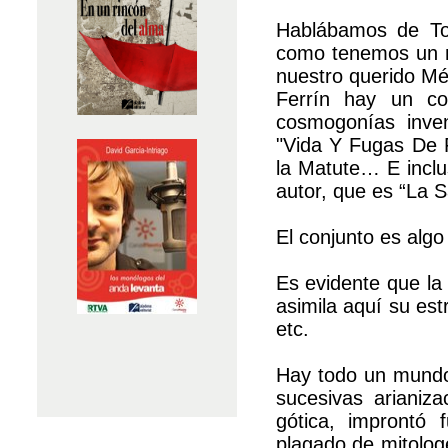
Hablábamos de Tol
como tenemos un m
nuestro querido Mé
Ferrín hay un com
cosmogonías inve
"Vida Y Fugas De F
la Matute… E inclus
autor, que es “La S
El conjunto es algo
Es evidente que la
asimila aquí su est
etc.
Hay todo un mundo
sucesivas arianiz
gótica, improntó 
plagado de mitolog