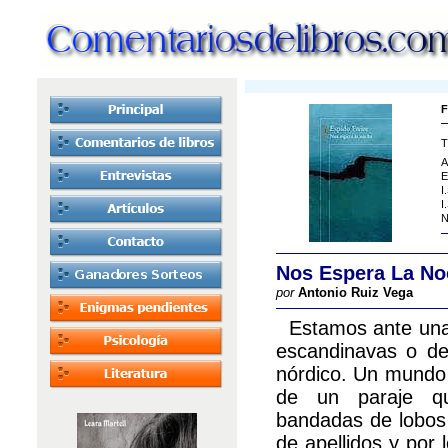
F
T
A
E
I
I
N
Nos Espera La No
por
Antonio Ruiz Vega
Estamos ante una s
escandinavas o de
nórdico. Un mundo f
de un paraje qu
bandadas de lobos 
de apellidos y por 